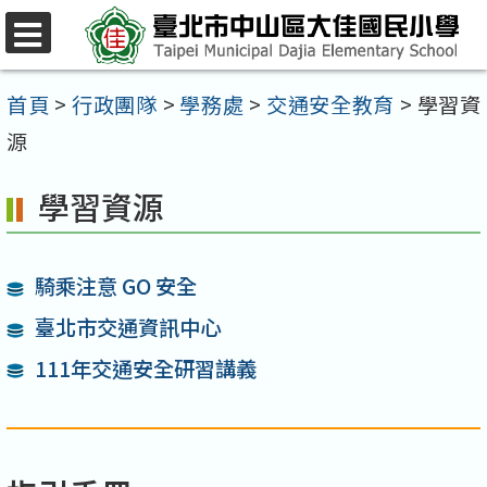
跳
至
選
單
主
首頁
>
行政團隊
>
學務處
>
交通安全教育
>
學習資
要
源
內
學習資源
容
區
騎乘注意 GO 安全
臺北市交通資訊中心
111年交通安全研習講義