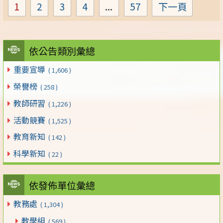
1
2
3
4
...
57
下一頁
Page
Page
Page
Page
Page
依公告類別彙總
重要宣導
( 1,606 )
榮譽榜
( 258 )
教師研習
( 1,226 )
活動競賽
( 1,525 )
教育新知
( 142 )
科學新知
( 22 )
依發佈單位彙總
教務處
( 1,304 )
教學組
( 569 )