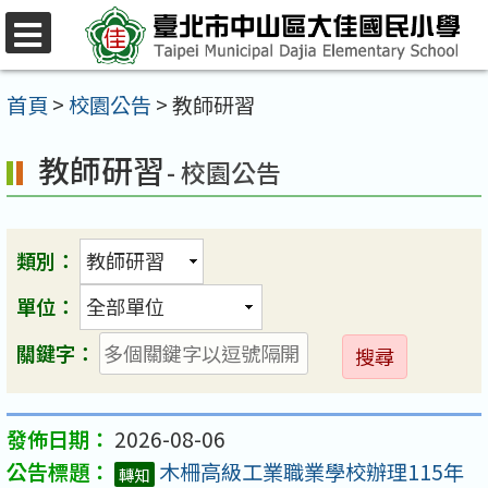
跳
至
選
單
主
首頁
>
校園公告
>
教師研習
要
教師研習
內
- 校園公告
容
區
類別：
單位：
送
關鍵字：
出
2026-08-06
木柵高級工業職業學校辦理115年
轉知