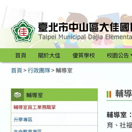
跳
至
主
要
內
容
首頁
關於大佳
優質學校
校園公告
區
首頁
>
行政團隊
>
輔導室
輔
輔導室
輔導室員工業務職掌
輔導室
升學專區
育、社
生命教育專區