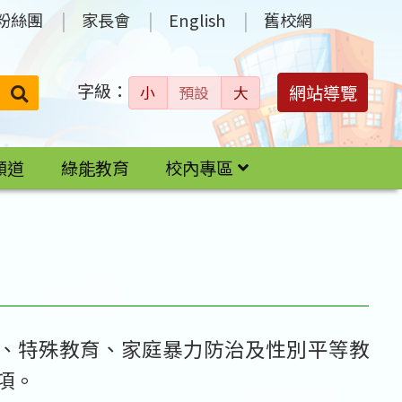
粉絲團
家長會
English
舊校網
字級：
送出
網站導覽
小
預設
大
搜
尋：
頻道
綠能教育
校內專區
、特殊教育、家庭暴力防治及性別平等教
項。