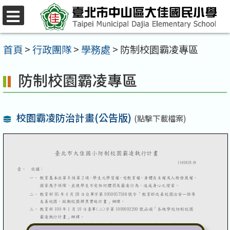
跳
至
選
單
主
首頁
>
行政團隊
>
學務處
>
防制校園霸凌專區
要
防制校園霸凌專區
內
容
區
校園霸凌防治計畫(公告版)
(點擊下載檔案)