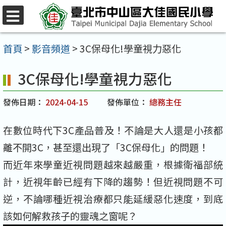
跳
至
選
單
主
首頁
>
影音頻道
>
3C保母化!學童視力惡化
要
3C保母化!學童視力惡化
內
容
發佈日期：
2024-04-15
發佈單位：
總務主任
區
在數位時代下3C產品普及！不論是大人還是小孩都
離不開3C，甚至還出現了「3C保母化」的問題！
而近年來學童近視問題越來越嚴重，根據衛福部統
計，近視年齡已經有下降的趨勢！但近視問題不可
逆，不論哪種近視治療都只能延緩惡化速度，到底
該如何解救孩子的靈魂之窗呢？