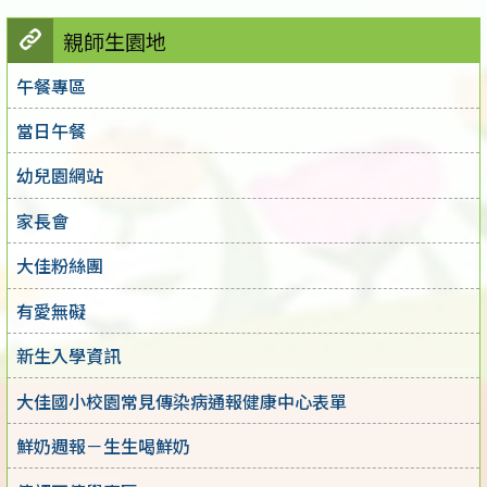
親師生園地
午餐專區
當日午餐
幼兒園網站
家長會
大佳粉絲團
有愛無礙
新生入學資訊
大佳國小校園常見傳染病通報健康中心表單
鮮奶週報－生生喝鮮奶