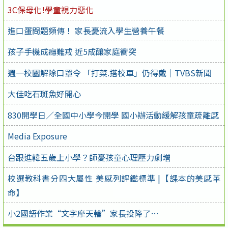
3C保母化!學童視力惡化
進口蛋問題頻傳！ 家長憂流入學生營養午餐
孩子手機成癮難戒 近5成釀家庭衝突
週一校園解除口罩令 「打菜.搭校車」仍得戴｜TVBS新聞
大佳吃石斑魚好開心
830開學日／全國中小學今開學 國小辦活動緩解孩童疏離感
Media Exposure
台跟進韓五歲上小學？師憂孩童心理壓力劇增
校選教科書分四大屬性 美感列評鑑標準 |【課本的美感革
命】
小2國語作業“文字摩天輪”家長投降了…