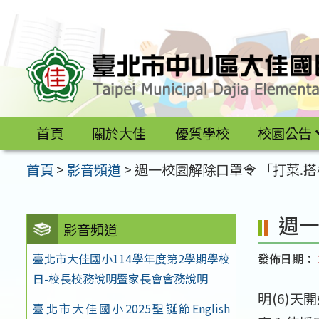
跳
至
主
要
內
容
首頁
關於大佳
優質學校
校園公告
區
首頁
>
影音頻道
>
週一校園解除口罩令 「打菜.搭
週一
影音頻道
發佈日期：
臺北市大佳國小114學年度第2學期學校
日-校長校務說明暨家長會會務說明
明(6)
臺北市大佳國小2025聖誕節English