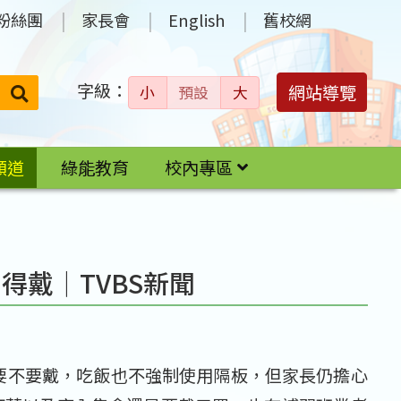
粉絲團
家長會
English
舊校網
字級：
送出
網站導覽
小
預設
大
搜
尋：
頻道
綠能教育
校內專區
得戴｜TVBS新聞
擇要不要戴，吃飯也不強制使用隔板，但家長仍擔心