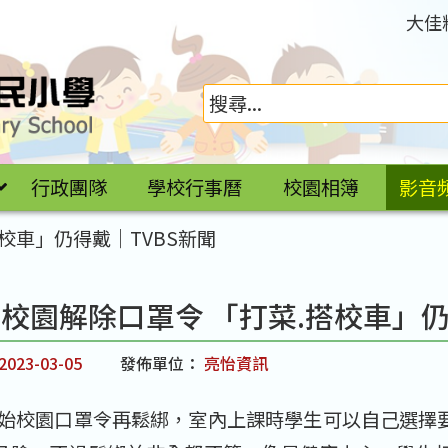
大佳
行政團隊
學校行事曆
校園相簿
影音
校車」仍得戴｜TVBS新聞
校園解除口罩令 「打菜.搭校車」仍
2023-03-05
發佈單位：
亮怡資訊
天開始校園口罩令再鬆綁，室內上課時學生可以自己選