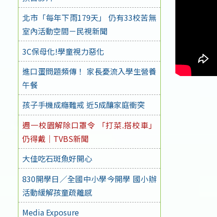
北市「每年下雨179天」 仍有33校苦無
室內活動空間－民視新聞
3C保母化!學童視力惡化
進口蛋問題頻傳！ 家長憂流入學生營養
午餐
孩子手機成癮難戒 近5成釀家庭衝突
週一校園解除口罩令 「打菜.搭校車」
仍得戴｜TVBS新聞
大佳吃石斑魚好開心
830開學日／全國中小學今開學 國小辦
活動緩解孩童疏離感
Media Exposure