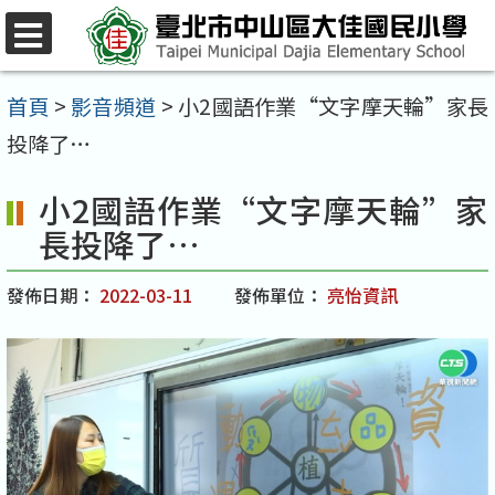
跳
至
選
單
主
首頁
>
影音頻道
>
小2國語作業“文字摩天輪”家長
要
投降了…
內
小2國語作業“文字摩天輪”家
容
長投降了…
區
發佈日期：
2022-03-11
發佈單位：
亮怡資訊