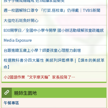
孩子手機成癮難戒 近5成釀家庭衝突
週一校園解除口罩令 「打菜.搭校車」仍得戴｜TVBS新聞
大佳吃石斑魚好開心
830開學日／全國中小學今開學 國小辦活動緩解孩童疏離感
Media Exposure
台跟進韓五歲上小學？師憂孩童心理壓力劇增
校選教科書分四大屬性 美感列評鑑標準 |【課本的美感革
命】
小2國語作業“文字摩天輪”家長投降了…
親師生園地
午餐專區