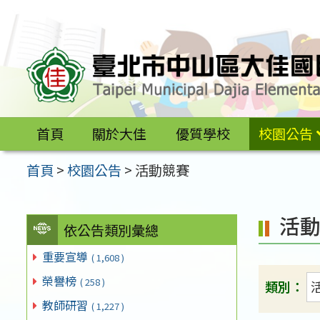
跳
至
主
要
內
容
首頁
關於大佳
優質學校
校園公告
區
首頁
>
校園公告
>
活動競賽
活
依公告類別彙總
重要宣導
( 1,608 )
榮譽榜
( 258 )
類別：
教師研習
( 1,227 )