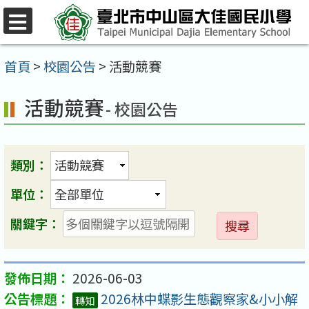
跳
至
選
單
主
首頁
>
校園公告
>
活動競賽
要
活動競賽
內
- 校園公告
容
區
類別：
單位：
送
關鍵字：
出
2026-06-03
2026林中蝶影生態觀察家&小小解
轉知