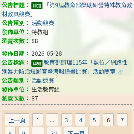
「第9屆教育部獎助研發特殊教育教
轉知
材教具競賽」
活動競賽
特教組
88
2026-05-28
教育部辦理115年「數位∕網路性
轉知
別暴力防治短影音暨海報繪畫比賽」活動簡章
活動競賽
生活教育組
87
上一頁
1
...
3
4
5
6
7
Page
Page
Page
Page
Page
Pa
8
9
...
72
下一頁