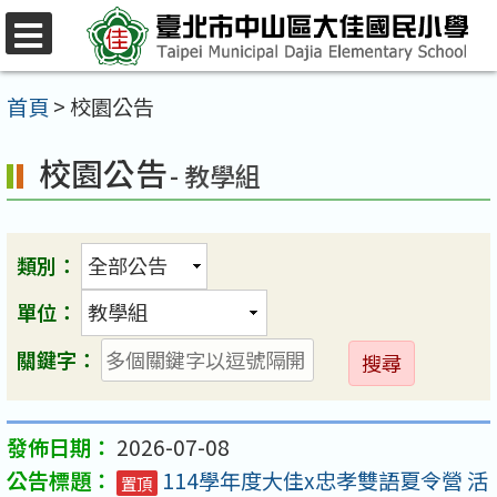
跳
至
選
單
主
首頁
>
校園公告
要
校園公告
內
- 教學組
容
區
類別：
單位：
送
關鍵字：
出
2026-07-08
114學年度大佳x忠孝雙語夏令營 活
置頂