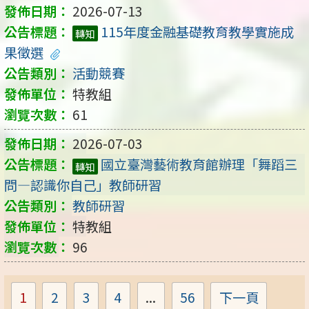
2026-07-13
115年度金融基礎教育教學實施成
轉知
果徵選
活動競賽
特教組
61
2026-07-03
國立臺灣藝術教育館辦理「舞蹈三
轉知
問―認識你自己」教師研習
教師研習
特教組
96
1
2
3
4
...
56
下一頁
Page
Page
Page
Page
Page