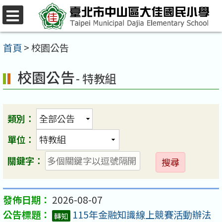
跳
至
選
單
主
首頁
>
校園公告
要
校園公告
內
- 特教組
容
區
類別：
單位：
送
關鍵字：
出
2026-08-07
115年金融知識線上競賽活動辦法
轉知