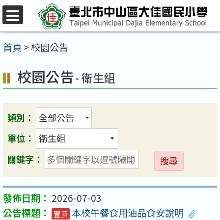
跳
至
選
單
主
首頁
>
校園公告
要
校園公告
內
- 衛生組
容
區
類別：
單位：
送
關鍵字：
出
2026-07-03
本校午餐食用油品食安說明
置頂