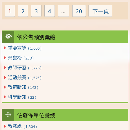
1
2
3
4
...
20
下一頁
Page
Page
Page
Page
Page
依公告類別彙總
重要宣導
( 1,606 )
榮譽榜
( 258 )
教師研習
( 1,226 )
活動競賽
( 1,525 )
教育新知
( 142 )
科學新知
( 22 )
依發佈單位彙總
教務處
( 1,304 )