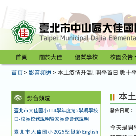
跳
至
主
要
內
容
首頁
關於大佳
優質學校
校園公告
區
首頁
>
影音頻道
>
本土疫情升溫! 開學首日 數十
本土
影音頻道
發佈日期：
臺北市大佳國小114學年度第2學期學校
日-校長校務說明暨家長會會務說明
今天是開
臺北市大佳國小2025聖誕節English