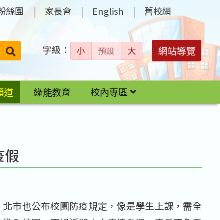
粉絲團
家長會
English
舊校網
字級：
送出
網站導覽
小
預設
大
搜
尋：
頻道
綠能教育
校內專區
疫假
，北市也公布校園防疫規定，像是學生上課，需全