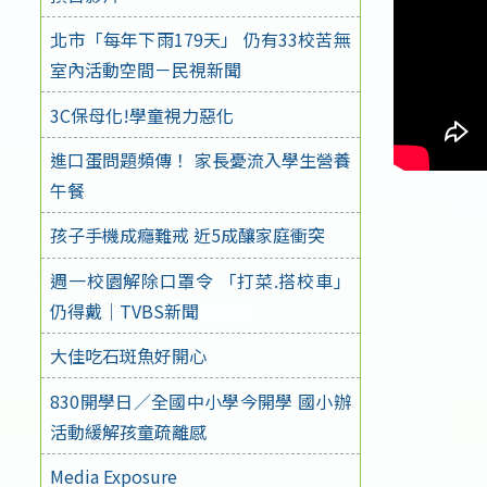
北市「每年下雨179天」 仍有33校苦無
室內活動空間－民視新聞
3C保母化!學童視力惡化
進口蛋問題頻傳！ 家長憂流入學生營養
午餐
孩子手機成癮難戒 近5成釀家庭衝突
週一校園解除口罩令 「打菜.搭校車」
仍得戴｜TVBS新聞
大佳吃石斑魚好開心
830開學日／全國中小學今開學 國小辦
活動緩解孩童疏離感
Media Exposure