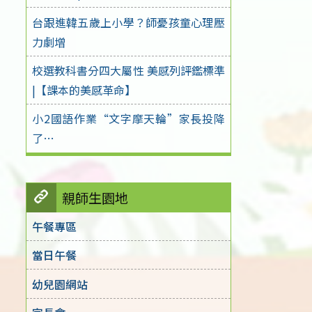
台跟進韓五歲上小學？師憂孩童心理壓
力劇增
校選教科書分四大屬性 美感列評鑑標準
|【課本的美感革命】
小2國語作業“文字摩天輪”家長投降
了…
親師生園地
午餐專區
當日午餐
幼兒園網站