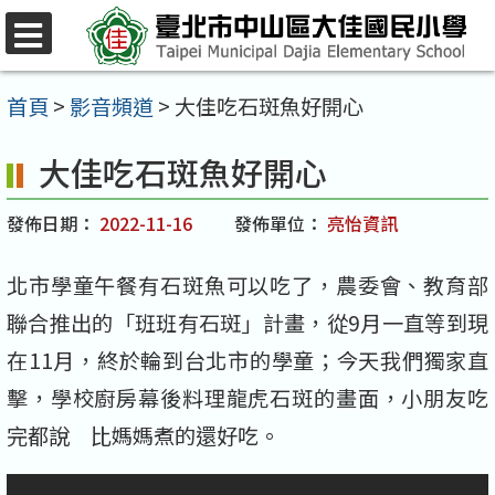
跳
至
選
單
主
首頁
>
影音頻道
>
大佳吃石斑魚好開心
要
大佳吃石斑魚好開心
內
容
發佈日期：
2022-11-16
發佈單位：
亮怡資訊
區
北市學童午餐有石斑魚可以吃了，農委會、教育部
聯合推出的「班班有石斑」計畫，從9月一直等到現
在11月，終於輪到台北市的學童；今天我們獨家直
擊，學校廚房幕後料理龍虎石斑的畫面，小朋友吃
完都說 比媽媽煮的還好吃。