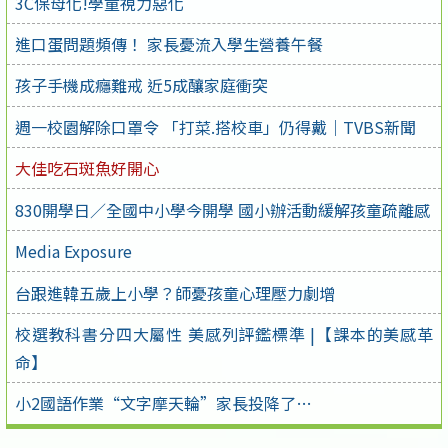
3C保母化!學童視力惡化
進口蛋問題頻傳！ 家長憂流入學生營養午餐
孩子手機成癮難戒 近5成釀家庭衝突
週一校園解除口罩令 「打菜.搭校車」仍得戴｜TVBS新聞
大佳吃石斑魚好開心
830開學日／全國中小學今開學 國小辦活動緩解孩童疏離感
Media Exposure
台跟進韓五歲上小學？師憂孩童心理壓力劇增
校選教科書分四大屬性 美感列評鑑標準 |【課本的美感革
命】
小2國語作業“文字摩天輪”家長投降了…