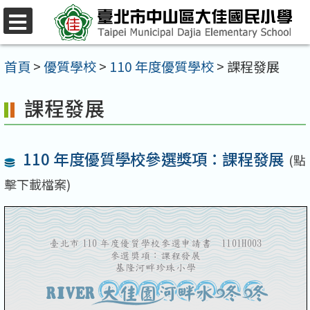
跳
至
選
單
主
首頁
>
優質學校
>
110 年度優質學校
>
課程發展
要
課程發展
內
容
區
110 年度優質學校參選獎項：課程發展
(點
擊下載檔案)