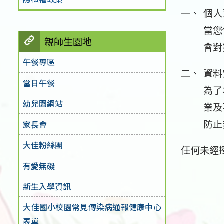
個人
當您
親師生園地
會對
午餐專區
資料
當日午餐
為了
幼兒園網站
業及
防止
家長會
大佳粉絲團
任何未經
有愛無礙
新生入學資訊
大佳國小校園常見傳染病通報健康中心
表單