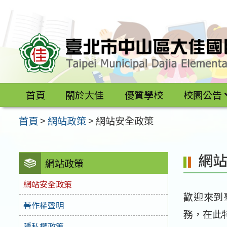
跳
至
主
要
內
容
首頁
關於大佳
優質學校
校園公告
區
首頁
>
網站政策
>
網站安全政策
網
網站政策
網站安全政策
歡迎來到
著作權聲明
務，在此
隱私權政策