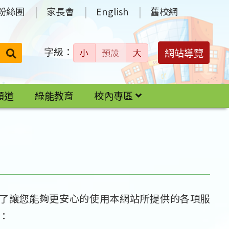
粉絲團
家長會
English
舊校網
字級：
送出
網站導覽
小
預設
大
搜
尋：
頻道
綠能教育
校內專區
了讓您能夠更安心的使用本網站所提供的各項服
：