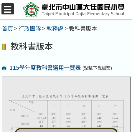
跳
至
選
單
主
首頁
>
行政團隊
>
教務處
>
教科書版本
要
教科書版本
內
容
區
115學年度教科書選用一覽表
(點擊下載檔案)