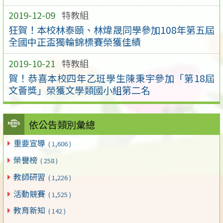
2019-12-09
特教組
狂賀！本校林泰頤、林煒晟同學參加108年第五屆
全國中正盃獨輪錦標賽榮獲佳績
2019-10-21
特教組
賀！恭喜本校四年乙班學生陳秉宇參加「第18屆
文薈獎」榮獲文學類國小組第二名
依公告類別彙總
重要宣導
( 1,606 )
榮譽榜
( 258 )
教師研習
( 1,226 )
活動競賽
( 1,525 )
教育新知
( 142 )