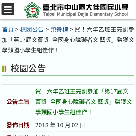
跳
至
選
單
主
首頁
>
校園公告
>
榮譽榜
>
賀！六年乙班王亮凱參
要
加「第17屆文薈獎–全國身心障礙者文 藝獎」榮獲文
內
學類國小學生組佳作！
容
校園公告
區
賀！六年乙班王亮凱參加「第17屆文
公告主旨
薈獎–全國身心障礙者文 藝獎」榮獲文
學類國小學生組佳作！
發佈日期
2018 年 10 月 02 日