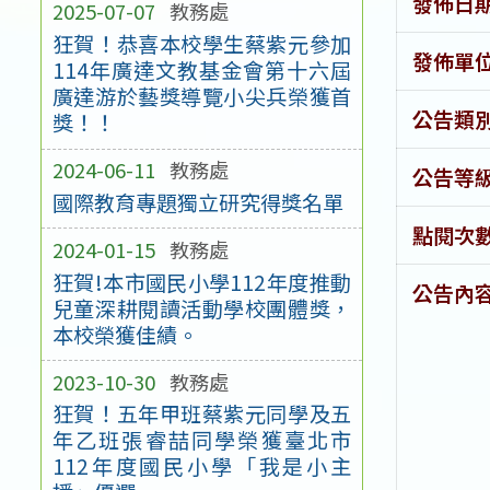
發佈日
2025-07-07
教務處
狂賀！恭喜本校學生蔡紫元參加
發佈單
114年廣達文教基金會第十六屆
廣達游於藝獎導覽小尖兵榮獲首
公告類
獎！！
2024-06-11
教務處
公告等
國際教育專題獨立研究得獎名單
點閱次
2024-01-15
教務處
狂賀!本市國民小學112年度推動
公告內
兒童深耕閱讀活動學校團體獎，
本校榮獲佳績。
2023-10-30
教務處
狂賀！五年甲班蔡紫元同學及五
年乙班張睿喆同學榮獲臺北市
112年度國民小學「我是小主