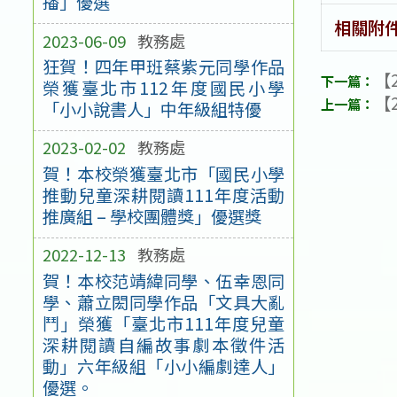
播」優選
相關附
2023-06-09
教務處
狂賀！四年甲班蔡紫元同學作品
【2
榮獲臺北市112年度國民小學
【2
「小小說書人」中年級組特優
2023-02-02
教務處
賀！本校榮獲臺北市「國民小學
推動兒童深耕閱讀111年度活動
推廣組 – 學校團體獎」優選獎
2022-12-13
教務處
賀！本校范靖緯同學、伍幸恩同
學、蕭立閎同學作品「文具大亂
鬥」榮獲「臺北市111年度兒童
深耕閱讀自編故事劇本徵件活
動」六年級組「小小編劇達人」
優選。