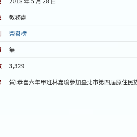
期
2018 年 5 月 28 日
位
教務處
別
榮譽榜
級
無
數
3,329
容
賀!恭喜六年甲班林嘉瑜參加臺北市第四屆原住民族