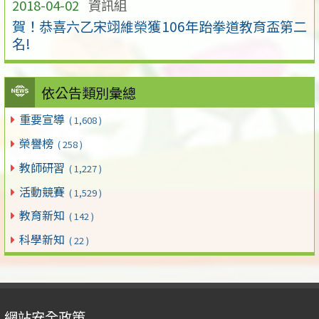
2018-04-02
資訊組
賀！恭喜六乙宋翊維榮獲106年跆拳道教育盃第二
名!
依公告類別彙總
重要宣導
( 1,608 )
榮譽榜
( 258 )
教師研習
( 1,227 )
活動競賽
( 1,529 )
教育新知
( 142 )
科學新知
( 22 )
網站安全政策