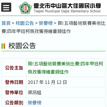
跳
至
選
單
主
首頁
>
校園公告
>
榮譽榜
>
賀!五項藝術競賽美術比
要
賽:四年甲班柯佩孜獲得繪畫類佳作
內
校園公告
容
區
賀!五項藝術競賽美術比賽:四年甲班柯
公告主旨
佩孜獲得繪畫類佳作
發佈日期
2017 年 11 月 12 日
發佈單位
資訊組
公告類別
榮譽榜