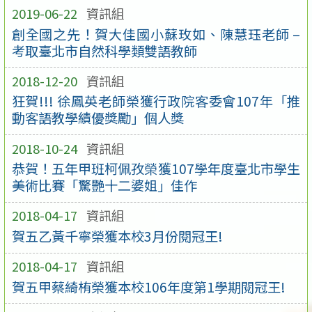
2019-06-22
資訊組
創全國之先！賀大佳國小蘇玫如、陳慧珏老師 –
考取臺北市自然科學類雙語教師
2018-12-20
資訊組
狂賀!!! 徐鳳英老師榮獲行政院客委會107年「推
動客語教學績優獎勵」個人獎
2018-10-24
資訊組
恭賀！五年甲班柯佩孜榮獲107學年度臺北市學生
美術比賽「驚艷十二婆姐」佳作
2018-04-17
資訊組
賀五乙黃千寧榮獲本校3月份閱冠王!
2018-04-17
資訊組
賀五甲蔡綺栯榮獲本校106年度第1學期閱冠王!