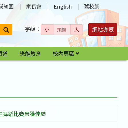
粉絲團
家長會
English
舊校網
字級：
送出
網站導覽
小
預設
大
搜
尋：
頻道
綠能教育
校內專區
學生舞蹈比賽榮獲佳績