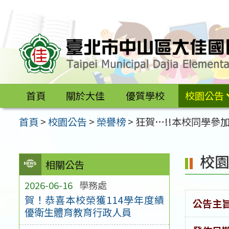
跳
至
主
要
內
容
首頁
關於大佳
優質學校
校園公告
區
首頁
>
校園公告
>
榮譽榜
>
狂賀…!!本校同學參
校
相關公告
2026-06-16
學務處
賀！恭喜本校榮獲114學年度績
公告主
優衛生體育教育行政人員