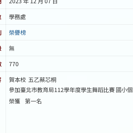
期
2023 年 12 月 07 日
位
學務處
別
榮譽榜
級
無
數
770
容
賀本校
五乙蔡芯桐
參加臺北市教育局112學年度學生舞蹈比賽
國小個
榮獲 第一名