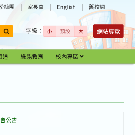
粉絲團
家長會
English
舊校網
字級：
送出
網站導覽
小
預設
大
搜
尋：
頻道
綠能教育
校內專區
會公告