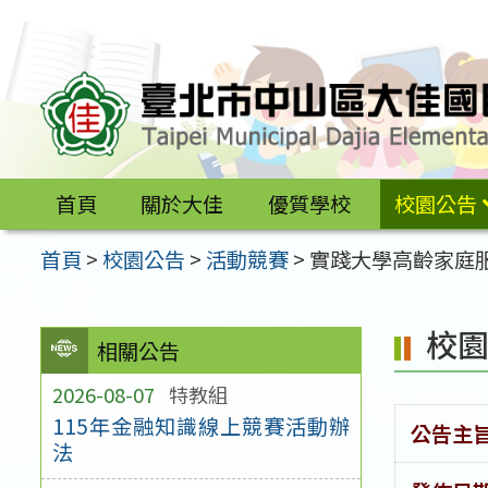
跳
至
主
要
內
容
首頁
關於大佳
優質學校
校園公告
區
首頁
>
校園公告
>
活動競賽
>
實踐大學高齡家庭
校
相關公告
2026-08-07
特教組
115年金融知識線上競賽活動辦
公告主
法