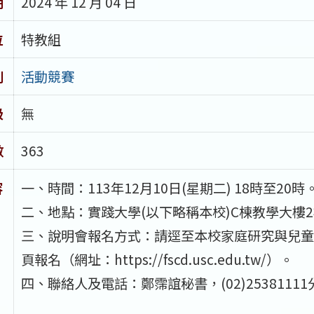
期
2024 年 12 月 04 日
位
特教組
別
活動競賽
級
無
數
363
容
一、時間：113年12月10日(星期二) 18時至20時
二、地點：實踐大學(以下略稱本校)C棟教學大樓2
三、說明會報名方式：請逕至本校家庭研究與兒童
頁報名（網址：https://fscd.usc.edu.tw/）。
四、聯絡人及電話：鄭霈誼秘書，(02)25381111