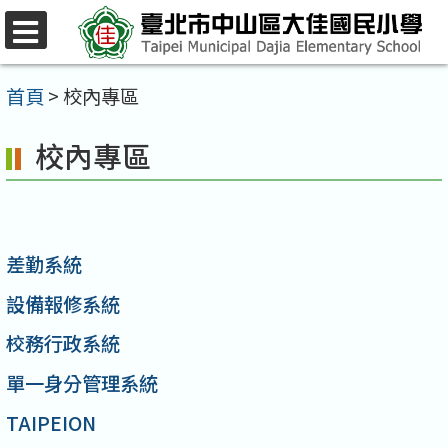
跳
至
選
單
主
首頁
>
校內專區
要
校內專區
內
容
區
差勤系統
設備報修系統
校務行政系統
單一身分管理系統
TAIPEION