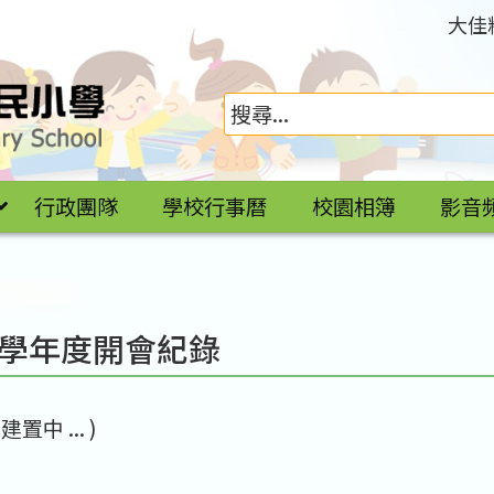
大佳
行政團隊
學校行事曆
校園相簿
影音
2 學年度開會紀錄
置中 ... )