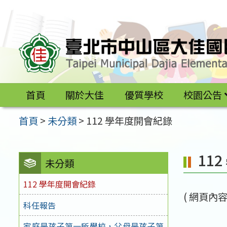
跳
至
主
要
內
容
首頁
關於大佳
優質學校
校園公告
區
首頁
>
未分類
>
112 學年度開會紀錄
11
未分類
112 學年度開會紀錄
( 網頁內容建
科任報告
家庭是孩子第一所學校，父母是孩子第