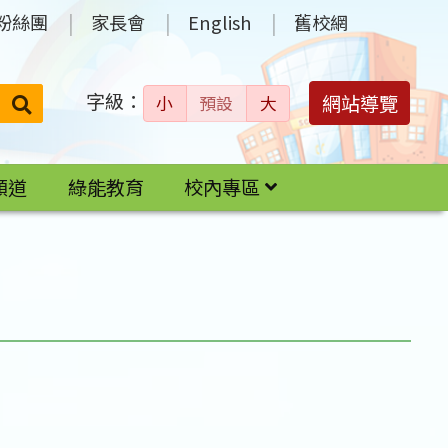
粉絲團
家長會
English
舊校網
字級：
送出
網站導覽
小
預設
大
搜
尋：
頻道
綠能教育
校內專區