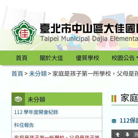
跳
至
主
要
內
容
首頁
關於大佳
優質學校
校園公告
區
首頁
>
未分類
>
家庭是孩子第一所學校，父母是
家
未分類
112 學年度開會紀錄
112
科任報告
家庭是孩子第一所學校，父母是孩子第