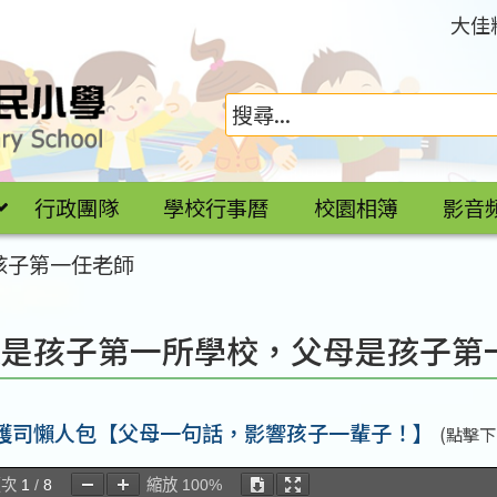
大佳
行政團隊
學校行事曆
校園相簿
影音
孩子第一任老師
庭是孩子第一所學校，父母是孩子第
保護司懶人包【父母一句話，影響孩子一輩子！】
(點擊下
頁次
1
/
8
縮放
100%