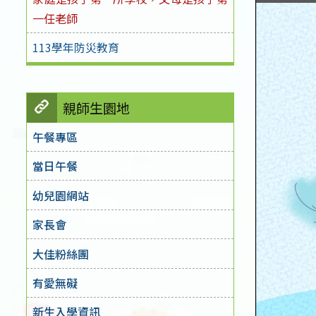
一任老師
113學年防災教育
親師生園地
午餐專區
當日午餐
幼兒園網站
家長會
大佳粉絲團
有愛無礙
新生入學資訊