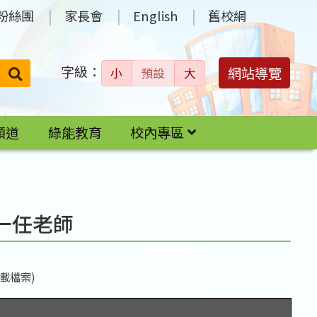
粉絲團
家長會
English
舊校網
字級：
送出
網站導覽
小
預設
大
搜
尋：
頻道
綠能教育
校內專區
一任老師
載檔案)