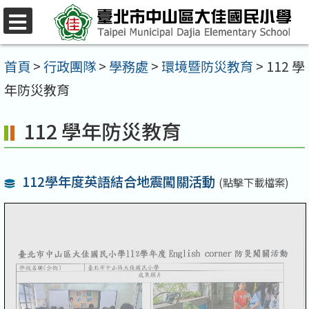
跳
至
選
單
主
首頁
>
行政團隊
>
學務處
>
環境暨防災教育
>
112 學
要
年防災教育
內
112 學年防災教育
容
區
112學年度英語結合地震闖關活動
(點擊下載檔案)