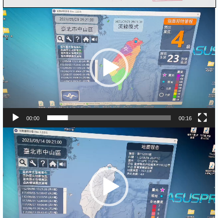
視
訊
播
放
器
00:00
00:16
視
訊
播
放
器