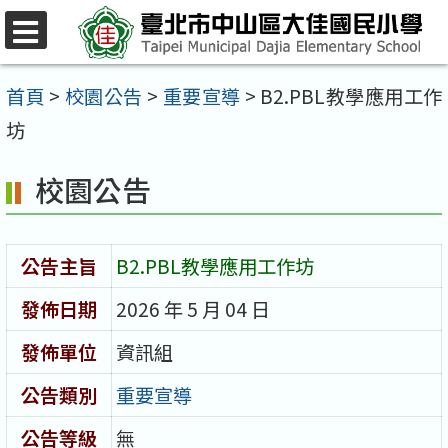
跳
至
選
單
主
首頁
>
校園公告
>
重要宣導
>
B2.PBL教學應用工作
要
坊
內
校園公告
容
區
公告主旨
B2.PBL教學應用工作坊
發佈日期
2026 年 5 月 04 日
發佈單位
資訊組
公告類別
重要宣導
公告等級
無