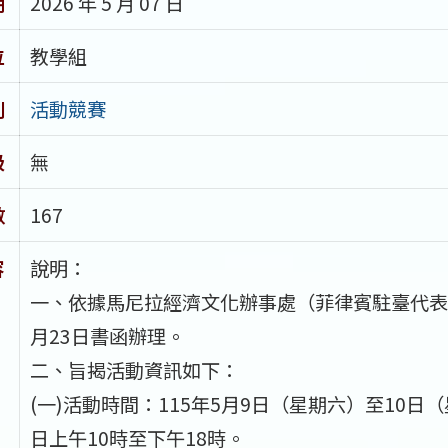
期
2026 年 5 月 07 日
位
教學組
別
活動競賽
級
無
數
167
容
說明：
一、依據馬尼拉經濟文化辦事處（菲律賓駐臺代表處
月23日書函辦理。
二、旨揭活動資訊如下：
(一)活動時間：115年5月9日（星期六）至10日
日上午10時至下午18時。