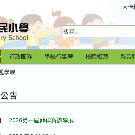
大佳
行政團隊
學校行事曆
校園相簿
影音
賓遊學展
園公告
旨
2026第一屆菲律賓遊學展