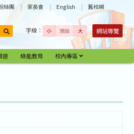
粉絲團
家長會
English
舊校網
字級：
送出
網站導覽
小
預設
大
搜
尋：
頻道
綠能教育
校內專區