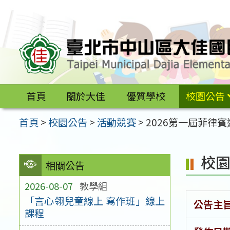
跳
至
主
要
內
容
首頁
關於大佳
優質學校
校園公告
區
首頁
>
校園公告
>
活動競賽
>
2026第一屆菲律
校
相關公告
2026-08-07
教學組
「言心翎兒童線上 寫作班」線上
公告主
課程