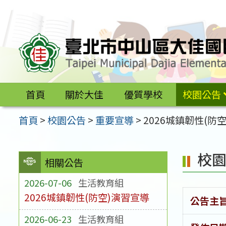
跳
至
主
要
內
容
首頁
關於大佳
優質學校
校園公告
區
首頁
>
校園公告
>
重要宣導
>
2026城鎮韌性(防
校
相關公告
2026-07-06
生活教育組
2026城鎮韌性(防空)演習宣導
公告主
2026-06-23
生活教育組