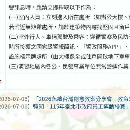
警訊息時，應請立即採取以下作為：
(一)室內人員：立刻進入所在處所（如辦公大樓
若附近無避難處所，請於建築物內尋找堅固且窗戶
(二)室外行人、車輛駕駛及乘客：遵循警察及民
時所接獲之國家級警報簡訊、「警政服務APP」、
設施標示牌處所（由大樓保全或住戶開啟地下室車
(三)演習地區內各公、民營事業單位照常營運作
件
026-07-06】
「2026永續台灣創意教案分享會－教
026-07-06】
轉知「115年臺北市政府員工運動聯賽