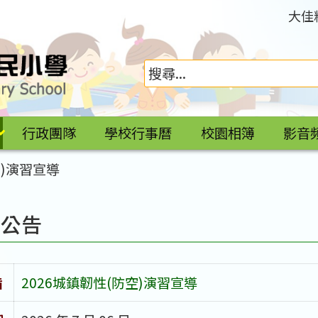
大佳
行政團隊
學校行事曆
校園相簿
影音
空)演習宣導
園公告
旨
2026城鎮韌性(防空)演習宣導