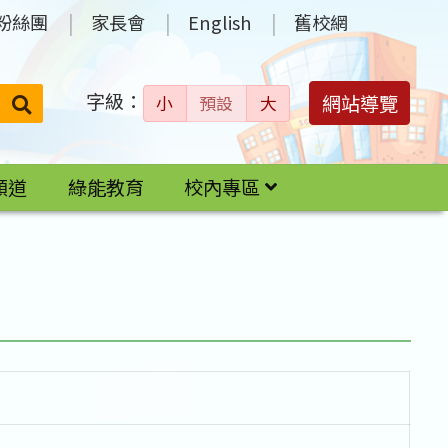
粉絲團
家長會
English
舊校網
字級：
送出
網站導覽
小
預設
大
搜
尋：
頻道
綠能教育
校內專區