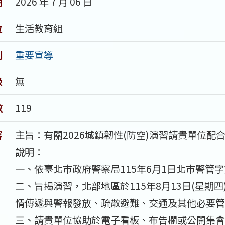
期
2026 年 7 月 06 日
位
生活教育組
別
重要宣導
級
無
數
119
容
主旨：有關2026城鎮韌性(防空)演習請貴單位配
說明：
一、依臺北市政府警察局115年6月1日北市警管字第1
二、旨揭演習，北部地區於115年8月13日(星期四
情傳遞與警報發放、疏散避難、交通及其他必要管
三、請貴單位協助於電子看板、布告欄或公開集會