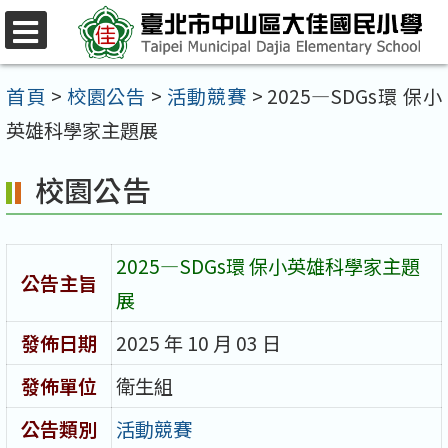
跳
至
選
單
主
首頁
>
校園公告
>
活動競賽
>
2025—SDGs環 保小
要
英雄科學家主題展
內
校園公告
容
區
2025—SDGs環 保小英雄科學家主題
公告主旨
展
發佈日期
2025 年 10 月 03 日
發佈單位
衛生組
公告類別
活動競賽