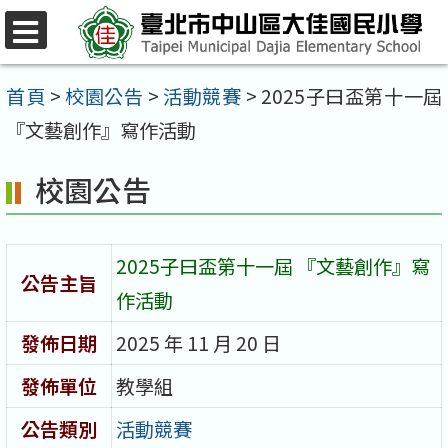
跳
至
選
單
主
首頁
>
校園公告
>
活動競賽
>
2025子曰盃第十一屆
要
『文藝創作』寫作活動
內
校園公告
容
區
2025子曰盃第十一屆 『文藝創作』寫
公告主旨
作活動
發佈日期
2025 年 11 月 20 日
發佈單位
教學組
公告類別
活動競賽