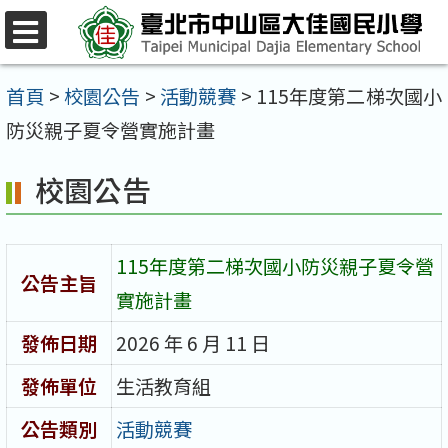
跳
至
選
單
主
首頁
>
校園公告
>
活動競賽
>
115年度第二梯次國小
要
防災親子夏令營實施計畫
內
校園公告
容
區
115年度第二梯次國小防災親子夏令營
公告主旨
實施計畫
發佈日期
2026 年 6 月 11 日
發佈單位
生活教育組
公告類別
活動競賽