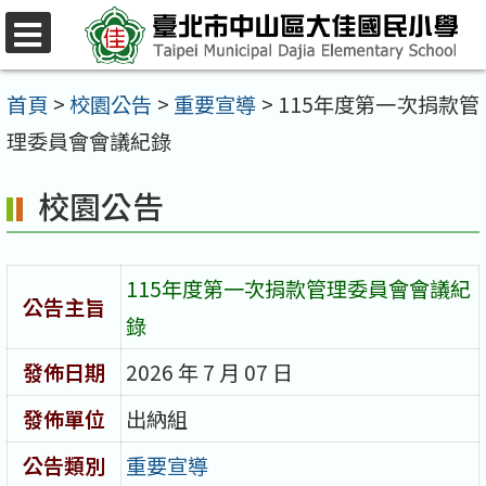
跳
至
選
單
主
首頁
>
校園公告
>
重要宣導
>
115年度第一次捐款管
要
理委員會會議紀錄
內
校園公告
容
區
115年度第一次捐款管理委員會會議紀
公告主旨
錄
發佈日期
2026 年 7 月 07 日
發佈單位
出納組
公告類別
重要宣導