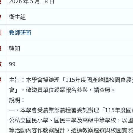
期
2026 年 5 月 18 日
位
衛生組
別
教師研習
級
轉知
數
99
容
主旨：本學會擬辦理「115年度國產雜糧校園食
會」，敬邀貴單位踴躍報名參與，請查照。
說明：
一、本學會受農業部農糧署委託辦理「115年度
公私立國民小學、國民中學及高級中等學校，以國
等活動內容作教案設計，透過教案遴選與校園實際