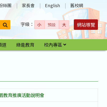
粉絲團
家長會
English
舊校網
字級：
送出
網站導覽
小
預設
大
搜
尋：
頻道
綠能教育
校內專區
校園教育推廣活動說明會