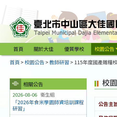
跳
至
主
要
內
容
首頁
關於大佳
優質學校
校園公告
區
首頁
>
校園公告
>
教師研習
>
115年度國產雜
校
相關公告
2026-08-06
衛生組
「2026年食米學園師資培訓課程
公告主
研習」