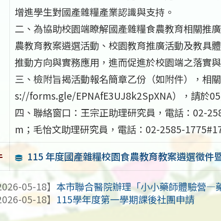
增進學生對國產雜糧產業認識與支持。
二、為協助校園端瞭解國產雜糧食農教育相關推廣
農教育教案遴選活動、校園教育推廣活動及教具體
推動方向與實務應用，進而促進於校園端之落實與
三、檢附旨揭活動報名簡章乙份（如附件），相關資
s://forms.gle/EPNAfE3UJ8k2SpXNA
四、聯絡窗口：王宗正助理研究員，電話：02-2585-1775
m；毛怡文助理研究員，電話：02-2585-1775#17，E
115 年度國產雜糧校園食農教育教案遴選徵
件
026-05-18】
本市聯合醫院辦理「小小藥師體驗營—
026-05-18】
115學年度第一學期課後社團申請