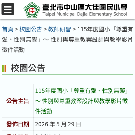
跳
至
選
單
主
首頁
>
校園公告
>
教師研習
>
115年度國小「尊重有
要
愛、性別無礙」～ 性別與尊重教案設計與教學影片
內
徵件活動
容
校園公告
區
115年度國小「尊重有愛、性別無礙」
公告主旨
～ 性別與尊重教案設計與教學影片徵
件活動
發佈日期
2026 年 5 月 29 日