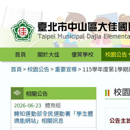
跳
至
主
要
內
容
首頁
關於大佳
優質學校
校園公告
區
首頁
>
校園公告
>
重要宣導
>
115學年度第1學
校
相關公告
2026-06-23
體育組
轉知運動部全民運動署「學生體
公告主
適能網站」相關訊息