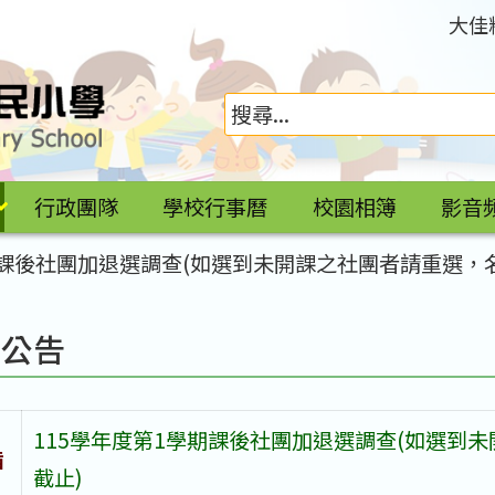
大佳
行政團隊
學校行事曆
校園相簿
影音
期課後社團加退選調查(如選到未開課之社團者請重選，名
園公告
115學年度第1學期課後社團加退選調查(如選到
旨
截止)