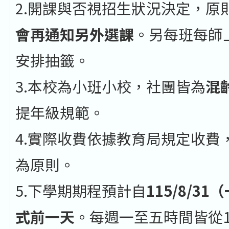
2.開課與否視招生狀況決定，原
會再通知另外選課
。另每班每師
安排抽籤。
3.本校為小班小校，社團皆為
混
提年級規範。
4.實際收費依據教育局規定收費
為原則。
5.下學期期程預計自
115
/8
/31
式前一天
。每週一至五時間皆從16