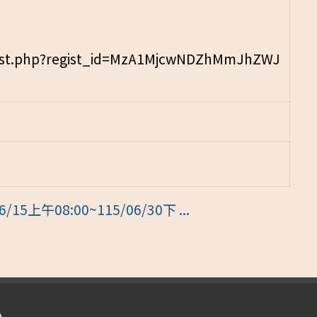
st.php?regist_id=MzA1MjcwNDZhMmJhZWJ
午08:00~115/06/30下 ...
入