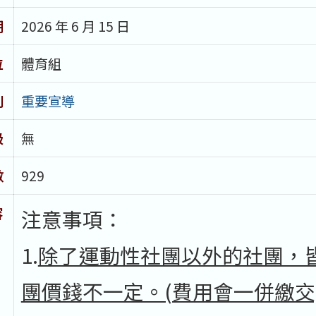
期
2026 年 6 月 15 日
位
體育組
別
重要宣導
級
無
數
929
容
注意事項：
1.
除了運動性社團以外的社團，
團價錢不一定。(費用會一併繳交