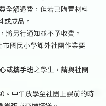
料費全額退費，但若已購置材料
料或成品。
功，將另行通知並不予收費。
北市國民小學課外社團作業要
心
或
攜手班
之學生，
請與社團
17:30。中午放學至社團上課前的時
課後班或交通接送。