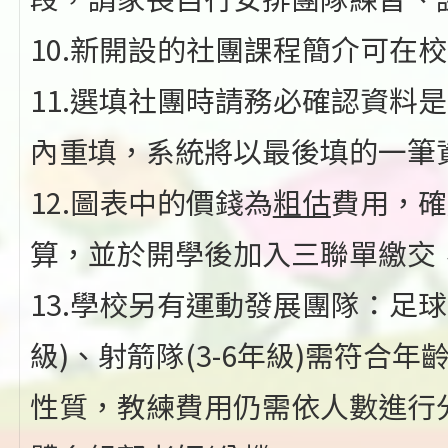
10.新開設的社團課程簡介可在
11.選填社團時請務必確認資料
內重填，系統將以最後填的一筆
12.圖表中的價錢為
粗估
費用，確
算，並於開學後加入三聯單繳交
13.學校另有運動發展團隊：足球隊(
級)、射箭隊(3-6年級)需符合
性質，教練費用仍需依人數進行