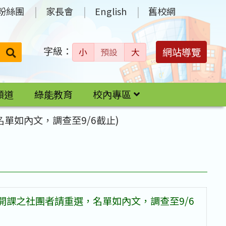
粉絲團
家長會
English
舊校網
字級：
送出
網站導覽
小
預設
大
搜
尋：
頻道
綠能教育
校內專區
單如內文，調查至9/6截止)
未開課之社團者請重選，名單如內文，調查至9/6