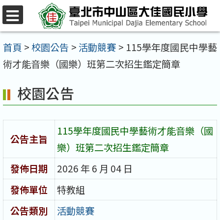
跳
至
選
單
主
首頁
>
校園公告
>
活動競賽
>
115學年度國民中學藝
要
術才能音樂（國樂）班第二次招生鑑定簡章
內
校園公告
容
區
115學年度國民中學藝術才能音樂（國
公告主旨
樂）班第二次招生鑑定簡章
發佈日期
2026 年 6 月 04 日
發佈單位
特教組
公告類別
活動競賽