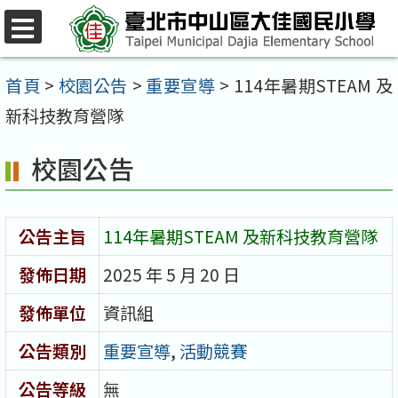
跳
至
選
單
主
首頁
>
校園公告
>
重要宣導
>
114年暑期STEAM 及
要
新科技教育營隊
內
校園公告
容
區
公告主旨
114年暑期STEAM 及新科技教育營隊
發佈日期
2025 年 5 月 20 日
發佈單位
資訊組
公告類別
重要宣導
,
活動競賽
公告等級
無