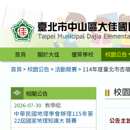
跳
至
主
要
內
容
首頁
關於大佳
優質學校
校園公告
區
首頁
>
校園公告
>
活動競賽
>
114年度臺北市
校
相關公告
2026-07-30
教學組
中華民國地理學會辦理115年第
公告主
22屆國家地理知識大 競賽