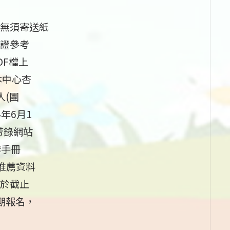
無須寄送紙
證參考
DF檔上
本中心杏
人(團
年6月1
芬芳錄網站
操作手冊
有推薦資料
於截止
期報名，