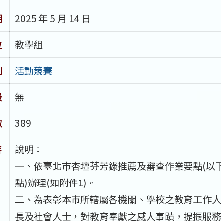
期
2025 年 5 月 14 日
位
教學組
別
活動競賽
級
無
數
389
容
說明：
一、依臺北市杏壇芬芳錄推薦及審查作業要點(以
點)辦理(如附件1)。
二、為表彰本市所轄屬各機關、學校之教育工作人
長及社會人士，對教育奉獻之感人事蹟，提振服務