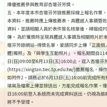
擇優推薦參與教育部杏壇芬芳獎。
五、本年度本市杏壇芬芳錄推薦採線上報名作業，
本資料，推薦時應上傳推薦表、具體感人事蹟暨佐
資料，並請相關人員於表件簽名核章後，掃描成P
傳。 為於獲獎時呈現具體感人事蹟及相關照片於
壇芬芳錄網站–得獎名單，爰請同步上傳「正面個
體)獨照」及「與學生互動照片」。報名期間自114
日(日)09:00至6月13日(五)16:00止，逕入杏壇
(https://xingtan.tiec.tp.edu.tw/)推薦報名，
如附件2。請務必於6月13日(五)16:00前完成所
填寫及檔案上傳並按送出，方能完成報名作業。僅
日16:00前登入系統而未完成資料送出，仍視為逾
將不予受理。