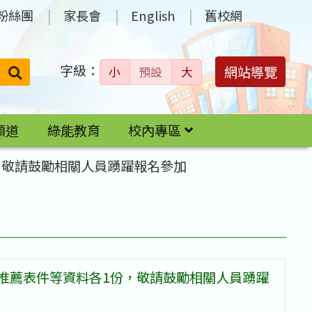
粉絲團
家長會
English
舊校網
字級：
送出
網站導覽
小
預設
大
搜
尋：
頻道
綠能教育
校內專區
，敬請鼓勵相關人員踴躍報名參加
與推薦表件等資料各1份，敬請鼓勵相關人員踴躍