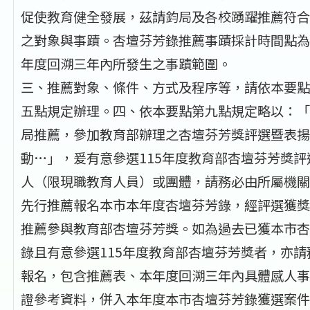
促使教育健全發展，茲請鈞局及各校踴躍推薦符合
之對象與事蹟。杏壇芬芳錄推薦事蹟採計時間點為本(
年度回溯三年內所發生之事蹟範圍。
三、推薦對象、條件、方式及程序等，請依本要點
五點規定辦理。四、依本要點第九點規定略以：「
局推薦，參加教育部辦理之杏壇芬芳獎評選暨表揚
動…」，爰有意參選115年度教育部杏壇芬芳獎評
人（限現職教育人員）或團體，請務必由所屬機關
先行推薦報名本市本年度杏壇芬芳錄，經評選獲獎
推薦參與教育部杏壇芬芳獎。如為過去已獲本市杏
錄且有意參選115年度教育部杏壇芬芳獎者，亦請
報名，包含推薦表、本年度回溯三年內具體感人事
證參考資料，併入本年度本市杏壇芬芳錄獲選案件