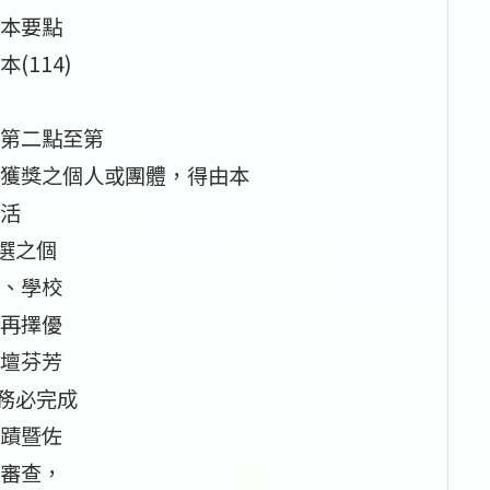
本要點
114)
第二點至第
獲獎之個人或團體，得由本
活
選之個
、學校
再擇優
壇芬芳
務必完成
蹟暨佐
審查，