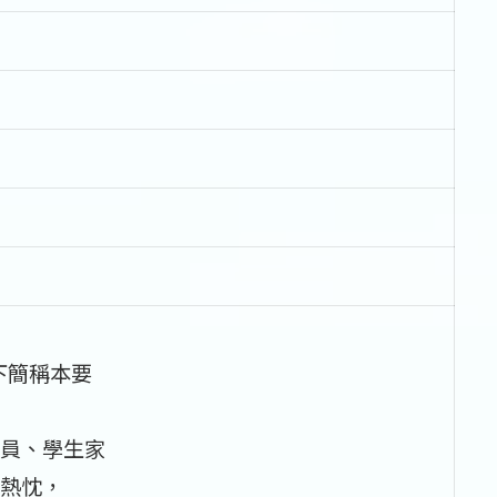
下簡稱本要
員、學生家
熱忱，