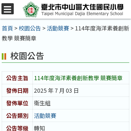
跳
至
選
單
主
首頁
>
校園公告
>
活動競賽
>
114年度海洋素養創新
要
教學 競賽簡章
內
校園公告
容
區
公告主旨
114年度海洋素養創新教學 競賽簡章
發佈日期
2025 年 7 月 03 日
發佈單位
衛生組
公告類別
活動競賽
公告等級
轉知