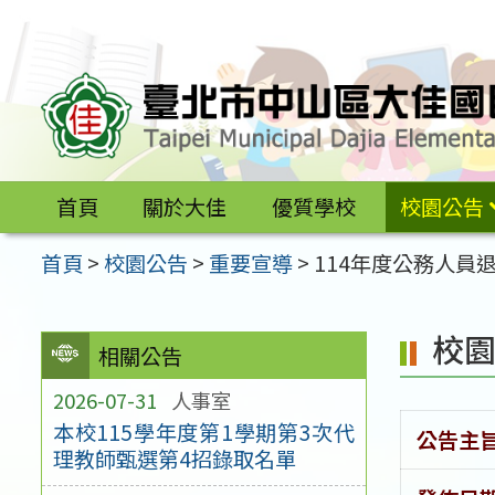
跳
至
主
要
內
容
首頁
關於大佳
優質學校
校園公告
區
首頁
>
校園公告
>
重要宣導
>
114年度公務人
校
相關公告
2026-07-31
人事室
本校115學年度第1學期第3次代
公告主
理教師甄選第4招錄取名單