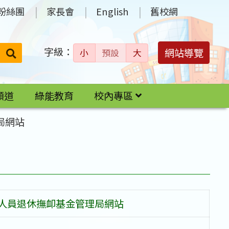
粉絲團
家長會
English
舊校網
字級：
送出
網站導覽
小
預設
大
搜
尋：
頻道
綠能教育
校內專區
局網站
務人員退休撫卹基金管理局網站