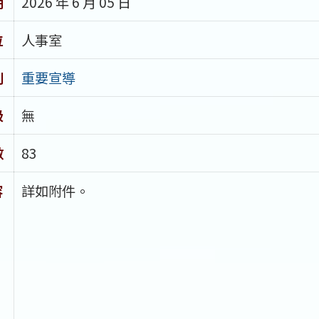
期
2026 年 6 月 05 日
位
人事室
別
重要宣導
級
無
數
83
容
詳如附件。