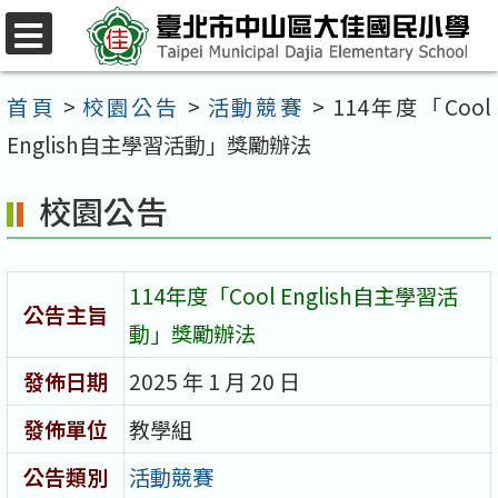
跳
至
選
單
主
首頁
>
校園公告
>
活動競賽
>
114年度「Cool
要
English自主學習活動」獎勵辦法
內
校園公告
容
區
114年度「Cool English自主學習活
公告主旨
動」獎勵辦法
發佈日期
2025 年 1 月 20 日
發佈單位
教學組
公告類別
活動競賽