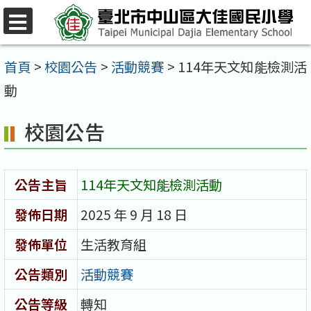
跳
至
選
單
主
首頁
>
校園公告
>
活動競賽
>
114年天文知能檢測活
要
動
內
校園公告
容
區
公告主旨
114年天文知能檢測活動
發佈日期
2025 年 9 月 18 日
發佈單位
生活教育組
公告類別
活動競賽
公告等級
轉知