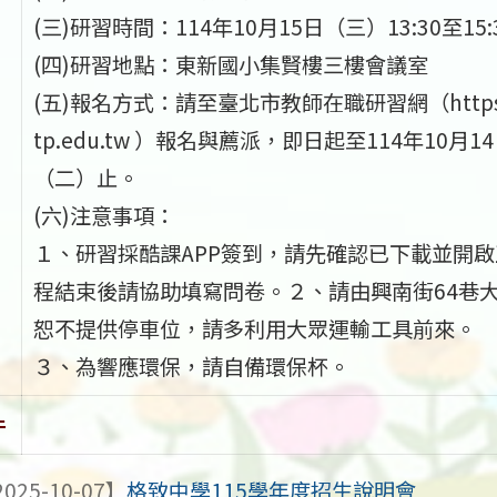
(三)研習時間：114年10月15日（三）13:30至15:
(四)研習地點：東新國小集賢樓三樓會議室
(五)報名方式：請至臺北市教師在職研習網（https://
tp.edu.tw ）報名與薦派，即日起至114年10月1
（二）止。
(六)注意事項：
１、研習採酷課APP簽到，請先確認已下載並開
程結束後請協助填寫問卷。２、請由興南街64巷
恕不提供停車位，請多利用大眾運輸工具前來。
３、為響應環保，請自備環保杯。
件
025-10-07】
格致中學115學年度招生說明會