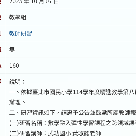
期
2025 年 10 月 07 日
位
教學組
別
教師研習
級
無
數
160
容
說明：
一、依據臺北市國民小學114學年度精進教學第八
辦理。
二、研習資訊如下，請惠予公告並鼓勵所屬教師報
(一)研習名稱：數學融入彈性學習課程之跨領域課
(二)研習講師：武功國小 黃琡懿老師