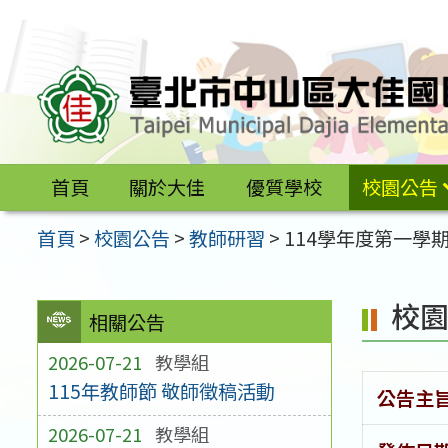
跳
至
主
要
內
容
首頁
關於大佳
優質學校
校園公告
區
首頁
>
校園公告
>
教師研習
>
114學年度第一學
校
相關公告
2026-07-21
教學組
115年教師節 敬師徵稿活動
公告主
2026-07-21
教學組