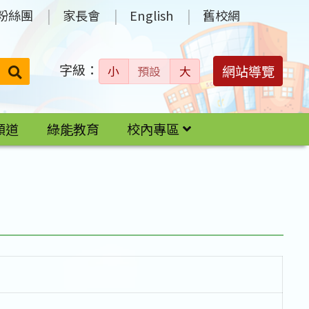
粉絲團
家長會
English
舊校網
字級：
送出
網站導覽
小
預設
大
搜
尋：
頻道
綠能教育
校內專區