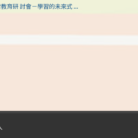
育研 討會－學習的未來式 ...
入