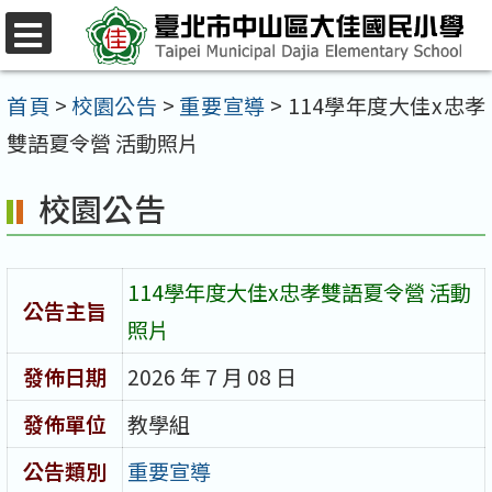
跳
至
選
單
主
首頁
>
校園公告
>
重要宣導
>
114學年度大佳x忠孝
要
雙語夏令營 活動照片
內
校園公告
容
區
114學年度大佳x忠孝雙語夏令營 活動
公告主旨
照片
發佈日期
2026 年 7 月 08 日
發佈單位
教學組
公告類別
重要宣導