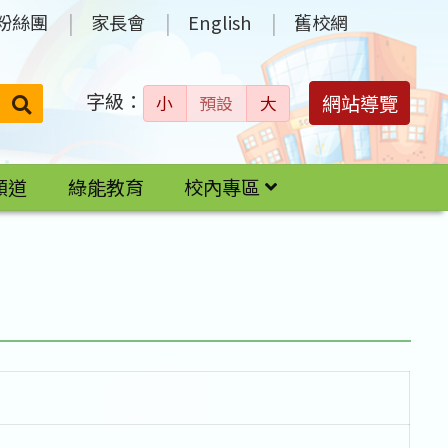
粉絲團
家長會
English
舊校網
字級：
送出
網站導覽
小
預設
大
搜
尋：
頻道
綠能教育
校內專區