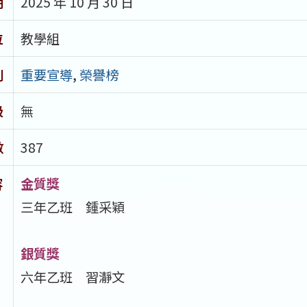
期
2025 年 10 月 30 日
位
教學組
別
重要宣導
,
榮譽榜
級
無
數
387
容
金質獎
三年乙班 鍾采穎
銀質獎
六年乙班 習瀞文