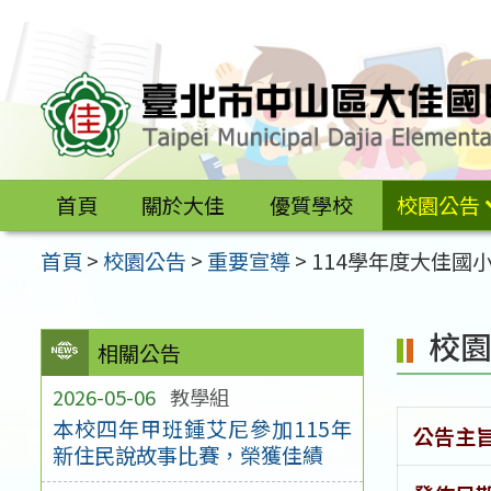
跳
至
主
要
內
容
首頁
關於大佳
優質學校
校園公告
區
首頁
>
校園公告
>
重要宣導
>
114學年度大佳國
校
相關公告
2026-05-06
教學組
本校四年甲班鍾艾尼參加115年
公告主
新住民說故事比賽，榮獲佳績