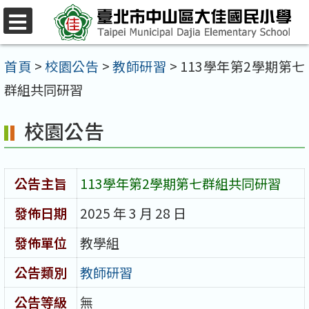
跳
至
選
單
主
首頁
>
校園公告
>
教師研習
>
113學年第2學期第七
要
群組共同研習
內
校園公告
容
區
公告主旨
113學年第2學期第七群組共同研習
發佈日期
2025 年 3 月 28 日
發佈單位
教學組
公告類別
教師研習
公告等級
無