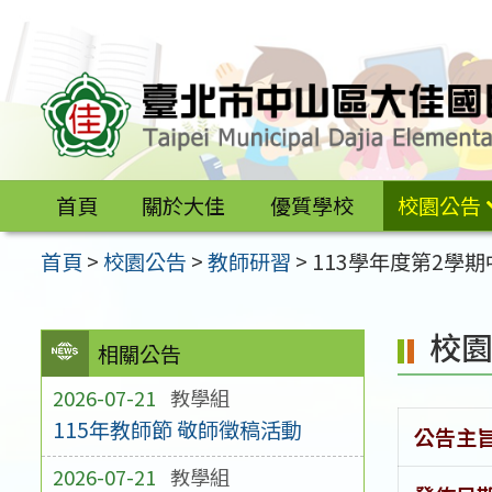
跳
至
主
要
內
容
首頁
關於大佳
優質學校
校園公告
區
首頁
>
校園公告
>
教師研習
>
113學年度第2學
校
相關公告
2026-07-21
教學組
115年教師節 敬師徵稿活動
公告主
2026-07-21
教學組