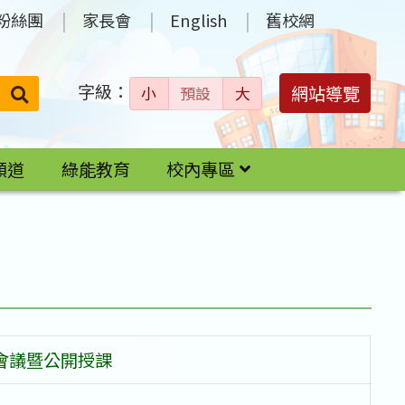
粉絲團
家長會
English
舊校網
字級：
送出
網站導覽
小
預設
大
搜
尋：
頻道
綠能教育
校內專區
盟會議暨公開授課