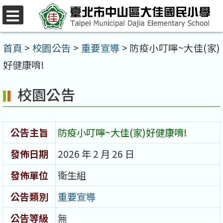
跳
至
選
單
主
首頁
>
校園公告
>
重要宣導
>
防疫小叮嚀~大佳(家)
要
好健康唷!
內
校園公告
容
區
公告主旨
防疫小叮嚀~大佳(家)好健康唷!
發佈日期
2026 年 2 月 26 日
發佈單位
衛生組
公告類別
重要宣導
公告等級
無