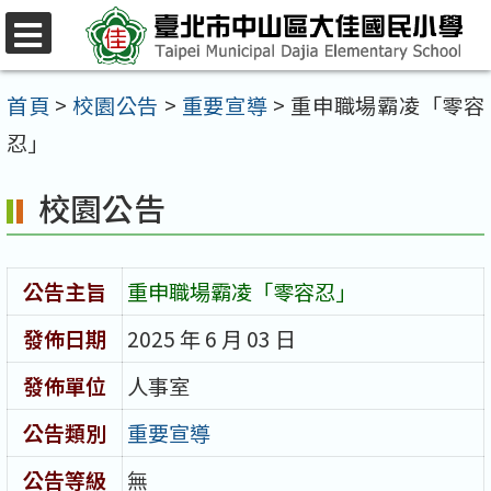
跳
至
選
單
主
首頁
>
校園公告
>
重要宣導
>
重申職場霸凌「零容
要
忍」
內
校園公告
容
區
公告主旨
重申職場霸凌「零容忍」
發佈日期
2025 年 6 月 03 日
發佈單位
人事室
公告類別
重要宣導
公告等級
無